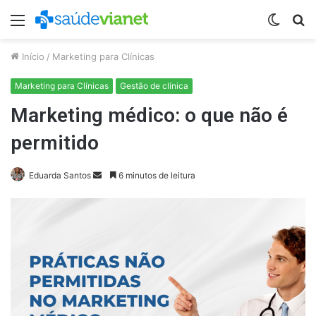
Menu
Switch
P
skin
p
Início
/
Marketing para Clínicas
Marketing para Clínicas
Gestão de clínica
Marketing médico: o que não é
permitido
Mande
Eduarda Santos
6 minutos de leitura
um
e-
mail