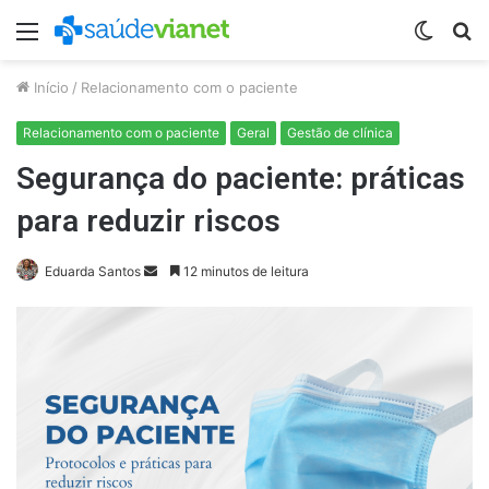
Menu
Switch
P
skin
p
Início
/
Relacionamento com o paciente
Relacionamento com o paciente
Geral
Gestão de clínica
Segurança do paciente: práticas
para reduzir riscos
Mande
Eduarda Santos
12 minutos de leitura
um
e-
mail