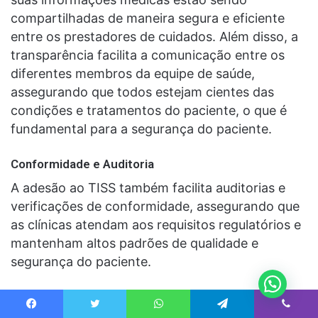
compartilhadas de maneira segura e eficiente
entre os prestadores de cuidados. Além disso, a
transparência facilita a comunicação entre os
diferentes membros da equipe de saúde,
assegurando que todos estejam cientes das
condições e tratamentos do paciente, o que é
fundamental para a segurança do paciente.
Conformidade e Auditoria
A adesão ao TISS também facilita auditorias e
verificações de conformidade, assegurando que
as clínicas atendam aos requisitos regulatórios e
mantenham altos padrões de qualidade e
segurança do paciente.
Conformidade Regulamentar
: O TISS ajuda as
clínicas a permanecerem em conformidade com
Facebook
Twitter
WhatsApp
Telegram
Viber