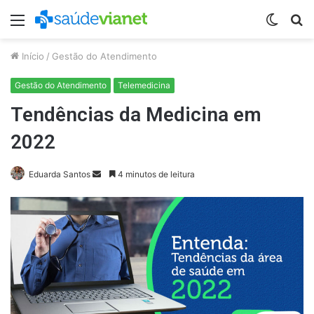
Menu
Switch
P
skin
p
Início
/
Gestão do Atendimento
Gestão do Atendimento
Telemedicina
Tendências da Medicina em
2022
Mande
Eduarda Santos
4 minutos de leitura
um
e-
mail