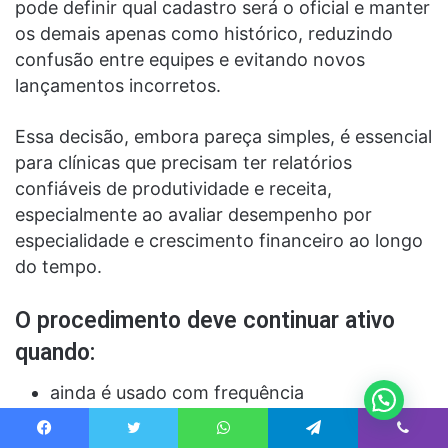
pode definir qual cadastro será o oficial e manter
os demais apenas como histórico, reduzindo
confusão entre equipes e evitando novos
lançamentos incorretos.
Essa decisão, embora pareça simples, é essencial
para clínicas que precisam ter relatórios
confiáveis de produtividade e receita,
especialmente ao avaliar desempenho por
especialidade e crescimento financeiro ao longo
do tempo.
O procedimento deve continuar ativo
quando:
ainda é usado com frequência
faz parte de convênios ativos
Facebook
Twitter
WhatsApp
Telegram
Viber