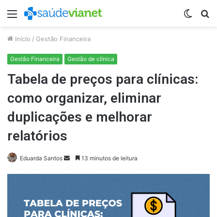
Menu
Switch
P
skin
p
Início
/
Gestão Financeira
Gestão Financeira
Gestão de clínica
Tabela de preços para clínicas:
como organizar, eliminar
duplicações e melhorar
relatórios
Mande
Eduarda Santos
13 minutos de leitura
um
e-
mail