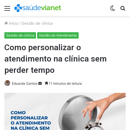
Menu
Switch
P
skin
p
Início
/
Gestão de clínica
Gestão de clínica
Gestão do Atendimento
Como personalizar o
atendimento na clínica sem
perder tempo
Mande
Eduarda Santos
11 minutos de leitura
um
e-
mail