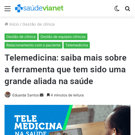
Menu
Switc
P
skin
p
Início
/
Gestão de clínica
Gestão de clínica
Gestão de equipes clínicas
Relacionamento com o paciente
Telemedicina
Telemedicina: saiba mais sobre
a ferramenta que tem sido uma
grande aliada na saúde
Eduarda Santos
M
4 minutos de leitura
a
n
d
e
u