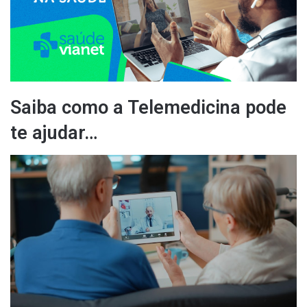
m
e
-
m
a
i
Saiba como a Telemedicina pode
l
te ajudar…