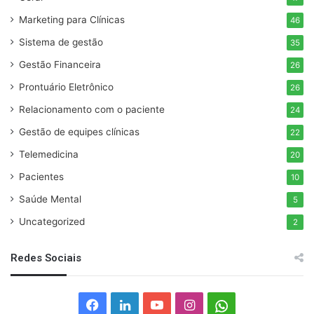
Marketing para Clínicas
46
Sistema de gestão
35
Gestão Financeira
26
Prontuário Eletrônico
26
Relacionamento com o paciente
24
Gestão de equipes clínicas
22
Telemedicina
20
Pacientes
10
Saúde Mental
5
Uncategorized
2
Redes Sociais
F
L
Y
I
W