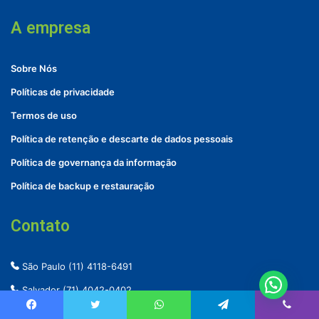
A empresa
Sobre Nós
Políticas de privacidade
Termos de uso
Política de retenção e descarte de dados pessoais
Política de governança da informação
Política de backup e restauração
Contato
São Paulo
(11) 4118-6491
Salvador
(71) 4042-0402
Whatsapp: (11) 4118-6491
Facebook
Twitter
WhatsApp
Telegram
Viber