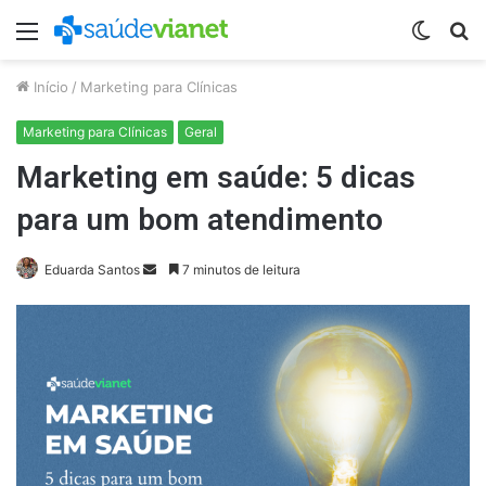
Menu
Switch
P
skin
p
Início
/
Marketing para Clínicas
Marketing para Clínicas
Geral
Marketing em saúde: 5 dicas
para um bom atendimento
Mande
Eduarda Santos
7 minutos de leitura
um
e-
mail