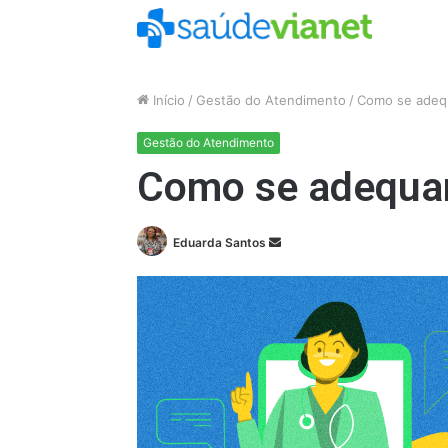
Início
/
Gestão do Atendimento
/
Como se adequ
Gestão do Atendimento
Como se adequar
Mande
Eduarda Santos
um
e-
mail