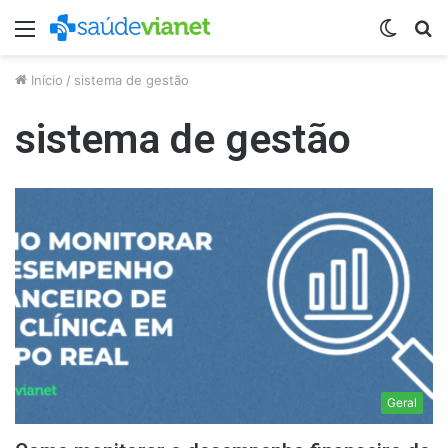
Menu
Switc
P
skin
p
Início
/
sistema de gestão
sistema de gestão
Geral