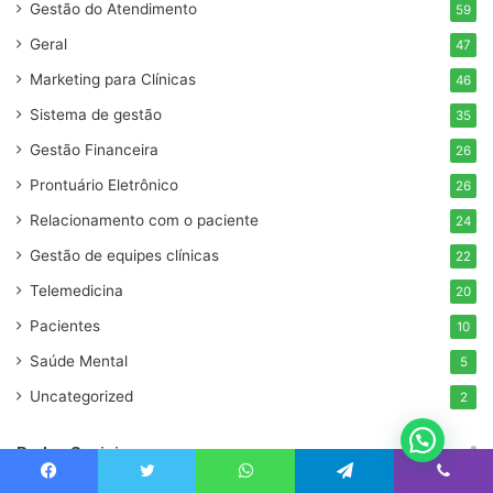
Gestão do Atendimento
59
Geral
47
Marketing para Clínicas
46
Sistema de gestão
35
Gestão Financeira
26
Prontuário Eletrônico
26
Relacionamento com o paciente
24
Gestão de equipes clínicas
22
Telemedicina
20
Pacientes
10
Saúde Mental
5
Uncategorized
2
Redes Sociais
Facebook
Twitter
WhatsApp
Telegram
Viber