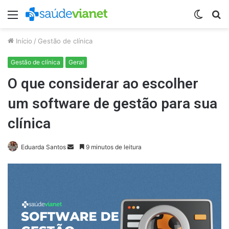
Menu
Switch
P
skin
p
Início
/
Gestão de clínica
Gestão de clínica
Geral
O que considerar ao escolher
um software de gestão para sua
clínica
Mande
Eduarda Santos
9 minutos de leitura
um
e-
mail