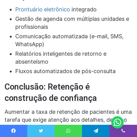
Prontuário eletrônico
integrado
Gestão de agenda com múltiplas unidades e
profissionais
Comunicação automatizada (e-mail, SMS,
WhatsApp)
Relatórios inteligentes de retorno e
absenteísmo
Fluxos automatizados de pós-consulta
Conclusão: Retenção é
construção de confiança
Aumentar a taxa de retenção de pacientes é uma
tarefa que exige atenção aos detalhes, desde o
primeiro contato até o pós-consulta. Clínicas que
constroem um relacionamento de longo prazo
Facebook
Twitter
WhatsApp
Telegram
Viber