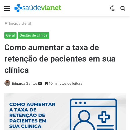
Menu
Switch
P
skin
p
Início
/
Geral
Geral
Gestão de clínica
Como aumentar a taxa de
retenção de pacientes em sua
clínica
Mande
Eduarda Santos
10 minutos de leitura
um
e-
mail