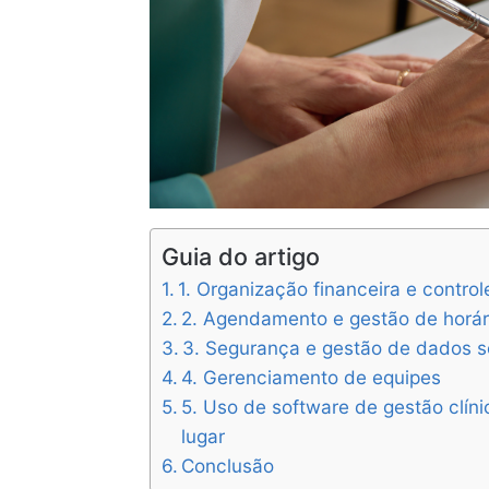
Guia do artigo
1. Organização financeira e contro
2. Agendamento e gestão de horár
3. Segurança e gestão de dados s
4. Gerenciamento de equipes
5. Uso de software de gestão clín
lugar
Conclusão