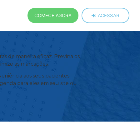
COMECE AGORA
ACESSAR
as de maneira eficaz. Previna os
imize as marcações.
eniência aos seus pacientes
agenda para eles em seu site ou