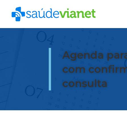
Agenda para
com confir
consulta