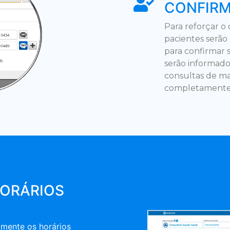
CONFIR
Para reforçar o
pacientes serão 
para confirmar 
serão informad
consultas de ma
completamente 
Auto-agen
HORÁRIOS
omente os horários