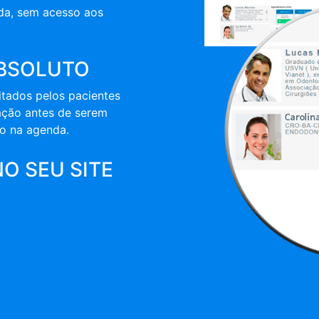
da, sem acesso aos
BSOLUTO
tados pelos pacientes
ação antes de serem
o na agenda.
NO SEU SITE
a sua agenda online em
onto! Além de
 e a excelência do seu
nverte em um canal
com o seu cliente.