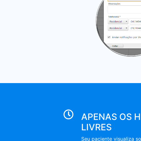
APENAS OS 
LIVRES
Seu paciente visualiza s