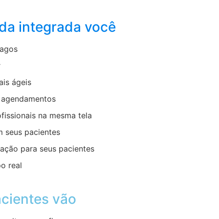
da integrada você
vagos
r
ais ágeis
e agendamentos
fissionais na mesma tela
 seus pacientes
fação para seus pacientes
o real
acientes vão