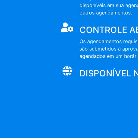
disponíveis em sua agen
outros agendamentos.
CONTROLE A
Os agendamentos requisi
são submetidos à aprov
agendados em um horári
DISPONÍVEL 
Basta integrar o link d
um botão atrativo e pr
promover as qualidades
serviço, seu site se co
direto de comunicação 