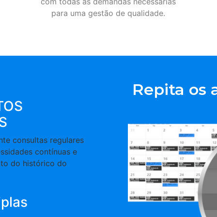
com todas as demandas necessárias
para uma gestão de qualidade.
Repita os
TOS
S
e consultas regulares
ssidades contínuas e
to do histórico do
plas