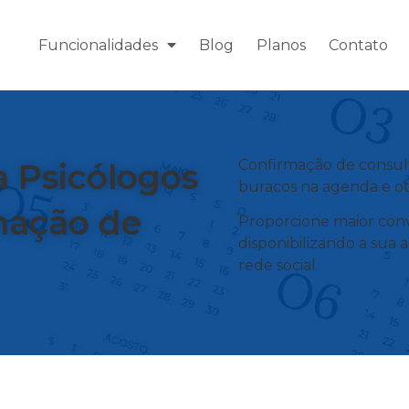
Funcionalidades
Blog
Planos
Contato
Confirmação de consult
 Psicólogos
buracos na agenda e ot
mação de
Proporcione maior conv
disponibilizando a sua 
rede social.